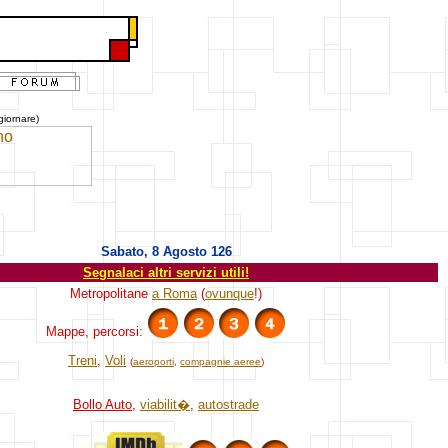
giornare)
Sabato, 8 Agosto 126
Segnalaci altri servizi utili!
Metropolitane
a Roma
(
ovunque
!)
Mappe, percorsi:
Treni
,
Voli
(
aeroporti
,
compagnie aeree
)
Bollo Auto
,
viabilit�
,
autostrade