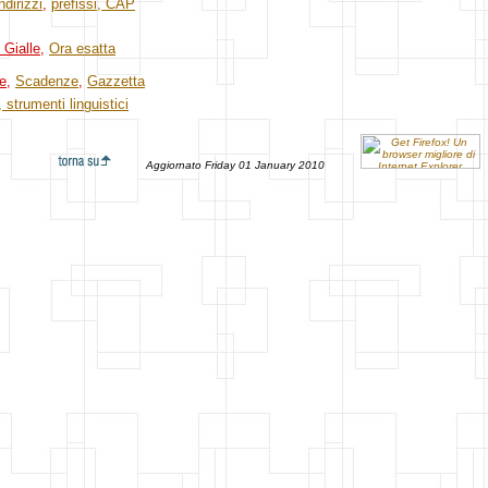
ndirizzi
,
prefissi, CAP
 Gialle
,
Ora esatta
e
,
Scadenze
,
Gazzetta
, strumenti linguistici
Aggiornato
Friday 01 January 2010