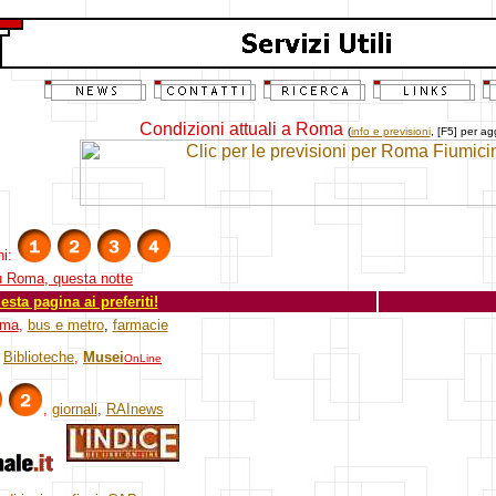
Condizioni attuali a Roma
(
info e previsioni
, [F5] per ag
ni:
su Roma, questa notte
sta pagina ai preferiti!
oma
,
bus e metro
,
farmacie
,
Biblioteche
,
Musei
OnLine
,
giornali
,
RAInews