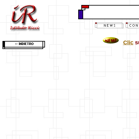
Clic
su