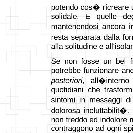
potendo cos� ricreare 
solidale. E quelle deg
mantenendosi ancora in 
resta separata dalla fo
alla solitudine e all'isol
Se non fosse un bel f
potrebbe funzionare an
posteriori
,
all�interno
quotidiani che trasforma
sintomi in messaggi di
dolorosa ineluttabilit
non freddo ed indolore m
contraggono ad ogni spie