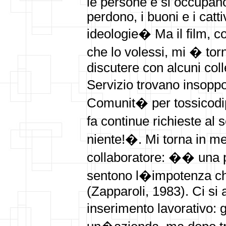
le persone e si occupano 
perdono, i buoni e i catt
ideologie� Ma il film, co
che lo volessi, mi � tor
discutere con alcuni col
Servizio trovano insopp
Comunit� per tossicodipe
fa continue richieste al 
niente!�. Mi torna in m
collaboratore: �� una p
sentono l�impotenza ch
(Zapparoli, 1983). Ci si 
inserimento lavorativo: g