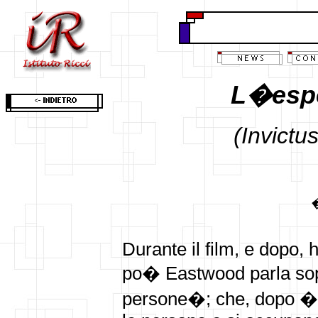
L�espe
(Invictu
�
Durante il film, e dopo, 
po� Eastwood parla sopra
persone�; che, dopo �