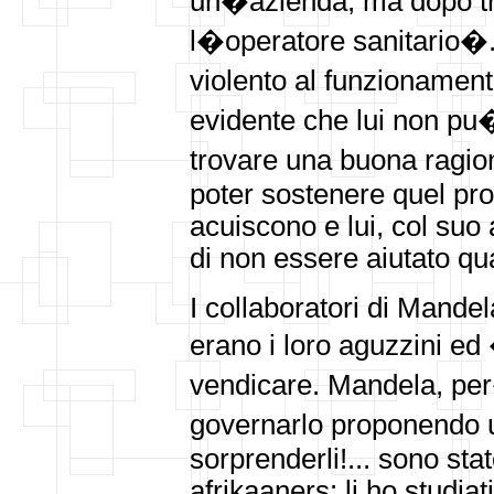
un�azienda, ma dopo tr
l�operatore sanitario�.
violento al funzioname
evidente che lui non pu
trovare una buona ragion
poter sostenere quel pro
acuiscono e lui, col suo
di non essere aiutato quan
I collaboratori di Mandel
erano i loro aguzzini ed
vendicare. Mandela, pe
governarlo proponendo 
sorprenderli!... sono sta
afrikaaners: li ho studia