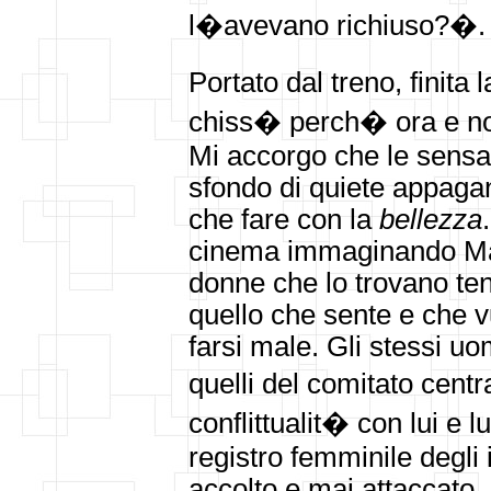
l�avevano richiuso?�.
Portato dal treno, finit
chiss� perch� ora e non 
Mi accorgo che le sensaz
sfondo di quiete appaga
che fare con la
bellezza
cinema immaginando Man
donne che lo trovano ten
quello che sente e che 
farsi male. Gli stessi uo
quelli del comitato cen
conflittualit� con lui e 
registro femminile degli
accolto e mai attaccato. 