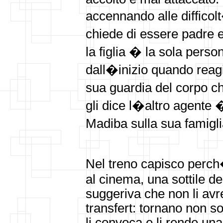
accennando alle difficolt
chiede di essere padre e
la figlia � la sola pers
dall�inizio quando reagi
sua guardia del corpo c
gli dice l�altro agente
Madiba sulla sua famigl
Nel treno capisco perch�
al cinema, una sottile del
suggeriva che non li avres
transfert: tornano non s
li convoca e li rende un