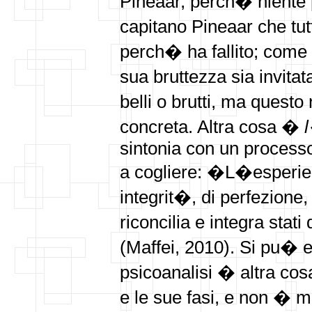
Pineaar, perch� niente p
capitano Pineaar che tu
perch� ha fallito; come
sua bruttezza sia invita
belli o brutti, ma questo
concreta. Altra cosa �
sintonia con un process
a cogliere: �L�esperien
integrit�, di perfezione,
riconcilia e integra st
(Maffei, 2010). Si pu� es
psicoanalisi � altra cos
e le sue fasi, e non � 